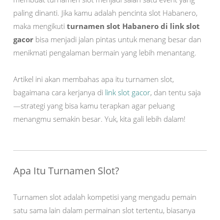
paling dinanti. Jika kamu adalah pencinta slot Habanero,
maka mengikuti
turnamen slot Habanero di link slot
gacor
bisa menjadi jalan pintas untuk menang besar dan
menikmati pengalaman bermain yang lebih menantang.
Artikel ini akan membahas apa itu turnamen slot,
bagaimana cara kerjanya di
link slot gacor
, dan tentu saja
—strategi yang bisa kamu terapkan agar peluang
menangmu semakin besar. Yuk, kita gali lebih dalam!
Apa Itu Turnamen Slot?
Turnamen slot adalah kompetisi yang mengadu pemain
satu sama lain dalam permainan slot tertentu, biasanya