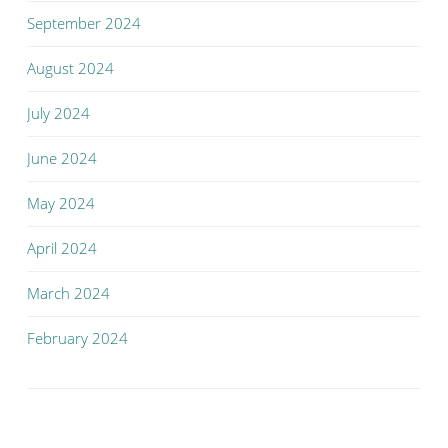
September 2024
August 2024
July 2024
June 2024
May 2024
April 2024
March 2024
February 2024