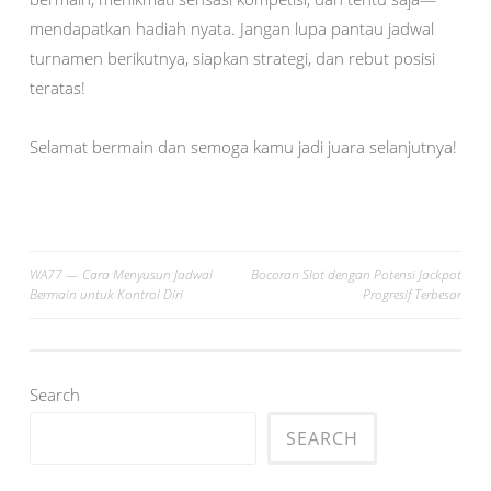
mendapatkan hadiah nyata. Jangan lupa pantau jadwal
turnamen berikutnya, siapkan strategi, dan rebut posisi
teratas!
Selamat bermain dan semoga kamu jadi juara selanjutnya!
Post
WA77 — Cara Menyusun Jadwal
Bocoran Slot dengan Potensi Jackpot
Bermain untuk Kontrol Diri
Progresif Terbesar
navigation
Search
SEARCH