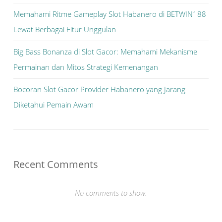
Memahami Ritme Gameplay Slot Habanero di BETWIN188
Lewat Berbagai Fitur Unggulan
Big Bass Bonanza di Slot Gacor: Memahami Mekanisme
Permainan dan Mitos Strategi Kemenangan
Bocoran Slot Gacor Provider Habanero yang Jarang
Diketahui Pemain Awam
Recent Comments
No comments to show.