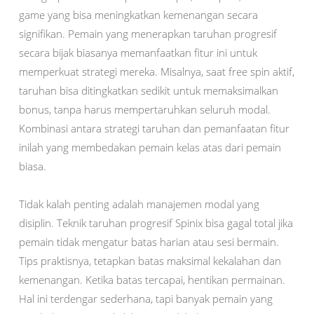
game yang bisa meningkatkan kemenangan secara
signifikan. Pemain yang menerapkan taruhan progresif
secara bijak biasanya memanfaatkan fitur ini untuk
memperkuat strategi mereka. Misalnya, saat free spin aktif,
taruhan bisa ditingkatkan sedikit untuk memaksimalkan
bonus, tanpa harus mempertaruhkan seluruh modal.
Kombinasi antara strategi taruhan dan pemanfaatan fitur
inilah yang membedakan pemain kelas atas dari pemain
biasa.
Tidak kalah penting adalah manajemen modal yang
disiplin. Teknik taruhan progresif Spinix bisa gagal total jika
pemain tidak mengatur batas harian atau sesi bermain.
Tips praktisnya, tetapkan batas maksimal kekalahan dan
kemenangan. Ketika batas tercapai, hentikan permainan.
Hal ini terdengar sederhana, tapi banyak pemain yang