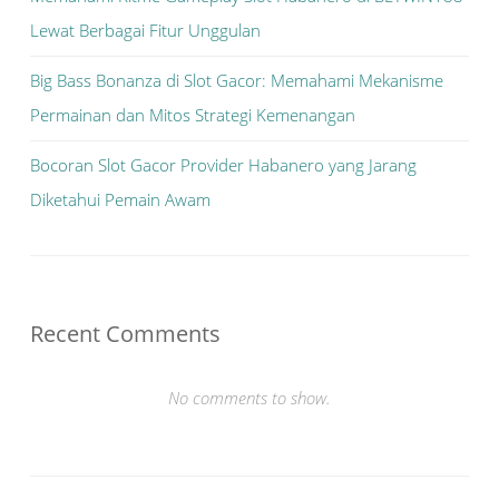
Lewat Berbagai Fitur Unggulan
Big Bass Bonanza di Slot Gacor: Memahami Mekanisme
Permainan dan Mitos Strategi Kemenangan
Bocoran Slot Gacor Provider Habanero yang Jarang
Diketahui Pemain Awam
Recent Comments
No comments to show.