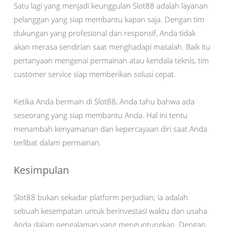
Satu lagi yang menjadi keunggulan Slot88 adalah layanan
pelanggan yang siap membantu kapan saja. Dengan tim
dukungan yang profesional dan responsif, Anda tidak
akan merasa sendirian saat menghadapi masalah. Baik itu
pertanyaan mengenai permainan atau kendala teknis, tim
customer service siap memberikan solusi cepat.
Ketika Anda bermain di Slot88, Anda tahu bahwa ada
seseorang yang siap membantu Anda. Hal ini tentu
menambah kenyamanan dan kepercayaan diri saat Anda
terlibat dalam permainan.
Kesimpulan
Slot88 bukan sekadar platform perjudian; ia adalah
sebuah kesempatan untuk berinvestasi waktu dan usaha
Anda dalam pengalaman yang menguntungkan. Dengan