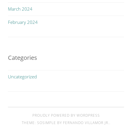
March 2024
February 2024
Categories
Uncategorized
PROUDLY POWERED BY WORDPRESS
THEME: SOSIMPLE BY
FERNANDO VILLAMOR JR.
.