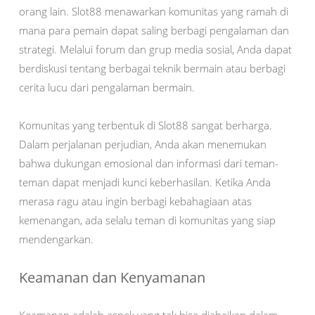
orang lain. Slot88 menawarkan komunitas yang ramah di
mana para pemain dapat saling berbagi pengalaman dan
strategi. Melalui forum dan grup media sosial, Anda dapat
berdiskusi tentang berbagai teknik bermain atau berbagi
cerita lucu dari pengalaman bermain.
Komunitas yang terbentuk di Slot88 sangat berharga.
Dalam perjalanan perjudian, Anda akan menemukan
bahwa dukungan emosional dan informasi dari teman-
teman dapat menjadi kunci keberhasilan. Ketika Anda
merasa ragu atau ingin berbagi kebahagiaan atas
kemenangan, ada selalu teman di komunitas yang siap
mendengarkan.
Keamanan dan Kenyamanan