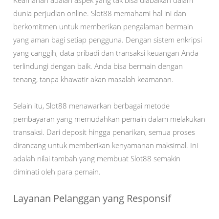
Keamanan adalah aspek yang tak bisa diabaikan dalam
dunia perjudian online. Slot88 memahami hal ini dan
berkomitmen untuk memberikan pengalaman bermain
yang aman bagi setiap pengguna. Dengan sistem enkripsi
yang canggih, data pribadi dan transaksi keuangan Anda
terlindungi dengan baik. Anda bisa bermain dengan
tenang, tanpa khawatir akan masalah keamanan.
Selain itu, Slot88 menawarkan berbagai metode
pembayaran yang memudahkan pemain dalam melakukan
transaksi. Dari deposit hingga penarikan, semua proses
dirancang untuk memberikan kenyamanan maksimal. Ini
adalah nilai tambah yang membuat Slot88 semakin
diminati oleh para pemain.
Layanan Pelanggan yang Responsif