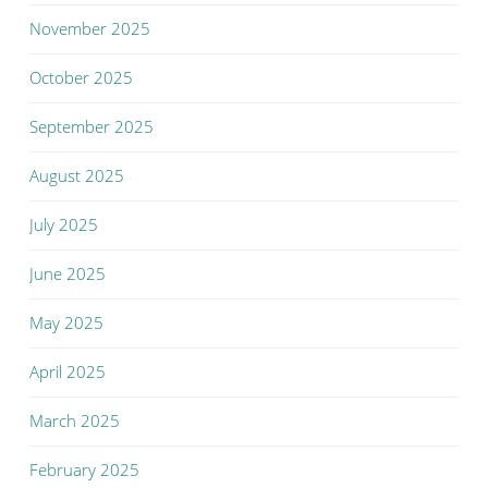
November 2025
October 2025
September 2025
August 2025
July 2025
June 2025
May 2025
April 2025
March 2025
February 2025