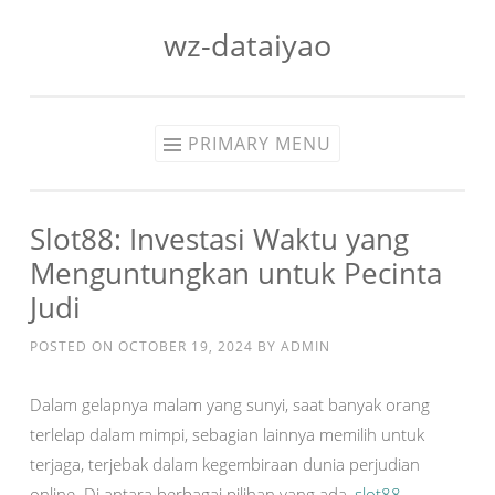
wz-dataiyao
Skip
to
content
PRIMARY MENU
Slot88: Investasi Waktu yang
Menguntungkan untuk Pecinta
Judi
POSTED ON
OCTOBER 19, 2024
BY
ADMIN
Dalam gelapnya malam yang sunyi, saat banyak orang
terlelap dalam mimpi, sebagian lainnya memilih untuk
terjaga, terjebak dalam kegembiraan dunia perjudian
online. Di antara berbagai pilihan yang ada,
slot88