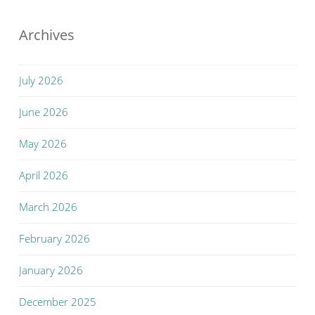
Archives
July 2026
June 2026
May 2026
April 2026
March 2026
February 2026
January 2026
December 2025