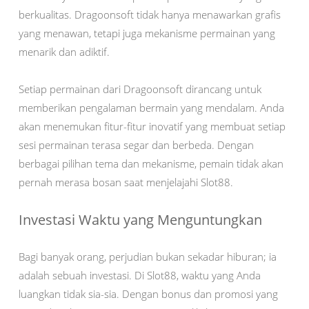
berkualitas. Dragoonsoft tidak hanya menawarkan grafis
yang menawan, tetapi juga mekanisme permainan yang
menarik dan adiktif.
Setiap permainan dari Dragoonsoft dirancang untuk
memberikan pengalaman bermain yang mendalam. Anda
akan menemukan fitur-fitur inovatif yang membuat setiap
sesi permainan terasa segar dan berbeda. Dengan
berbagai pilihan tema dan mekanisme, pemain tidak akan
pernah merasa bosan saat menjelajahi Slot88.
Investasi Waktu yang Menguntungkan
Bagi banyak orang, perjudian bukan sekadar hiburan; ia
adalah sebuah investasi. Di Slot88, waktu yang Anda
luangkan tidak sia-sia. Dengan bonus dan promosi yang