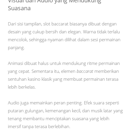
Visual dan Audio yang Mendukung
Suasana
Dari sisi tampilan, slot baccarat biasanya dibuat dengan
desain yang cukup bersih dan elegan. Warna tidak terlalu
mencolok, sehingga nyaman dilihat dalam sesi permainan
panjang.
Animasi dibuat halus untuk mendukung ritme permainan
yang cepat. Sementara itu, elemen
baccarat
memberikan
sentuhan kasino klasik yang membuat permainan terasa
lebih berkelas.
Audio juga memainkan peran penting. Efek suara seperti
putaran gulungan, kemenangan kecil, dan musik latar yang
tenang membantu menciptakan suasana yang lebih
imersif tanpa terasa berlebihan.