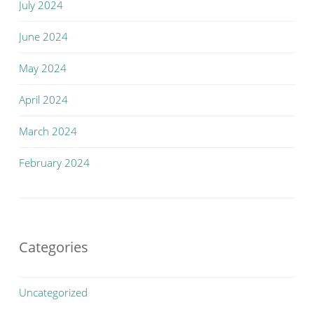
July 2024
June 2024
May 2024
April 2024
March 2024
February 2024
Categories
Uncategorized