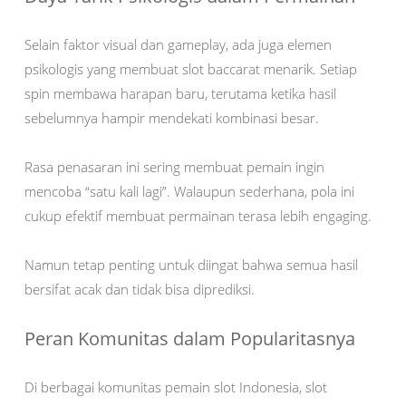
Selain faktor visual dan gameplay, ada juga elemen
psikologis yang membuat slot baccarat menarik. Setiap
spin membawa harapan baru, terutama ketika hasil
sebelumnya hampir mendekati kombinasi besar.
Rasa penasaran ini sering membuat pemain ingin
mencoba “satu kali lagi”. Walaupun sederhana, pola ini
cukup efektif membuat permainan terasa lebih engaging.
Namun tetap penting untuk diingat bahwa semua hasil
bersifat acak dan tidak bisa diprediksi.
Peran Komunitas dalam Popularitasnya
Di berbagai komunitas pemain slot Indonesia, slot