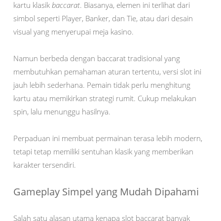
kartu klasik
baccarat
. Biasanya, elemen ini terlihat dari
simbol seperti Player, Banker, dan Tie, atau dari desain
visual yang menyerupai meja kasino.
Namun berbeda dengan baccarat tradisional yang
membutuhkan pemahaman aturan tertentu, versi slot ini
jauh lebih sederhana. Pemain tidak perlu menghitung
kartu atau memikirkan strategi rumit. Cukup melakukan
spin, lalu menunggu hasilnya.
Perpaduan ini membuat permainan terasa lebih modern,
tetapi tetap memiliki sentuhan klasik yang memberikan
karakter tersendiri.
Gameplay Simpel yang Mudah Dipahami
Salah satu alasan utama kenapa slot baccarat banyak