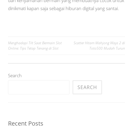
dan kenyamanan bermain yang membuatnya cocok untuk
dinikmati kapan saja sebagai hiburan digital yang santai.
Post
Menghadapi Tilt Saat Bermain Slot
Scatter Hitam Mahjong Ways 2 di
Online: Tips Tetap Tenang di Slot
Toto500 Mudah Turun
navigation
Search
SEARCH
Recent Posts