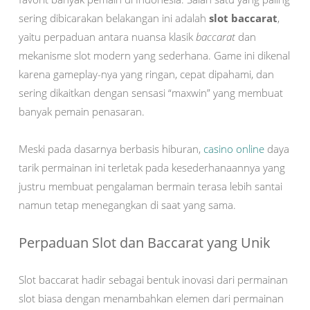
sering dibicarakan belakangan ini adalah
slot baccarat
,
yaitu perpaduan antara nuansa klasik
baccarat
dan
mekanisme slot modern yang sederhana. Game ini dikenal
karena gameplay-nya yang ringan, cepat dipahami, dan
sering dikaitkan dengan sensasi “maxwin” yang membuat
banyak pemain penasaran.
Meski pada dasarnya berbasis hiburan,
casino online
daya
tarik permainan ini terletak pada kesederhanaannya yang
justru membuat pengalaman bermain terasa lebih santai
namun tetap menegangkan di saat yang sama.
Perpaduan Slot dan Baccarat yang Unik
Slot baccarat hadir sebagai bentuk inovasi dari permainan
slot biasa dengan menambahkan elemen dari permainan