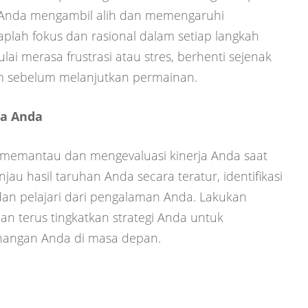
i Anda mengambil alih dan memengaruhi
plah fokus dan rasional dalam setiap langkah
lai merasa frustrasi atau stres, berhenti sejenak
m sebelum melanjutkan permainan.
ja Anda
s memantau dan mengevaluasi kinerja Anda saat
jau hasil taruhan Anda secara teratur, identifikasi
dan pelajari dari pengalaman Anda. Lakukan
an terus tingkatkan strategi Anda untuk
angan Anda di masa depan.