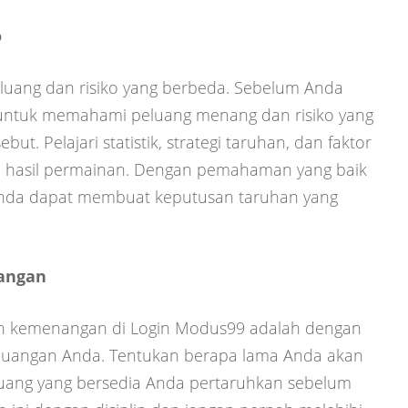
o
eluang dan risiko yang berbeda. Sebelum Anda
untuk memahami peluang menang dan risiko yang
ut. Pelajari statistik, strategi taruhan, dan faktor
i hasil permainan. Dengan pemahaman yang baik
 Anda dapat membuat keputusan taruhan yang
angan
ih kemenangan di Login Modus99 adalah dengan
euangan Anda. Tentukan berapa lama Anda akan
uang yang bersedia Anda pertaruhkan sebelum