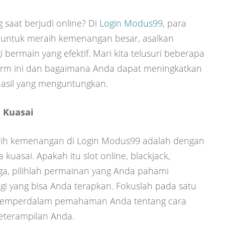
 saat berjudi online? Di
Login Modus99
, para
 untuk meraih kemenangan besar, asalkan
bermain yang efektif. Mari kita telusuri beberapa
orm ini dan bagaimana Anda dapat meningkatkan
asil yang menguntungkan.
 Kuasai
ih kemenangan di Login Modus99 adalah dengan
uasai. Apakah itu slot online, blackjack,
aga, pilihlah permainan yang Anda pahami
egi yang bisa Anda terapkan. Fokuslah pada satu
memperdalam pemahaman Anda tentang cara
eterampilan Anda.