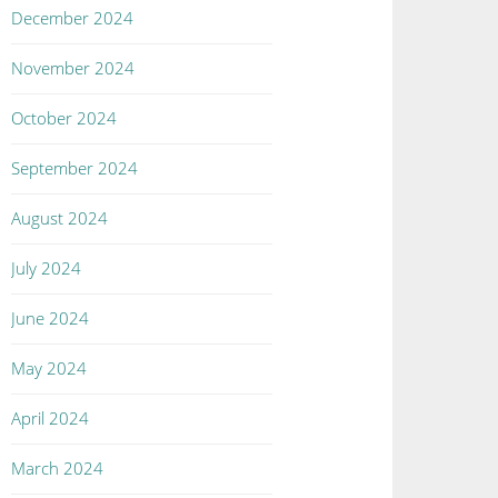
December 2024
November 2024
October 2024
September 2024
August 2024
July 2024
June 2024
May 2024
April 2024
March 2024