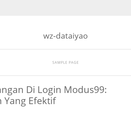
wz-dataiyao
SAMPLE PAGE
ngan Di Login Modus99:
 Yang Efektif