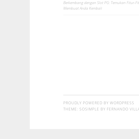
Berkembang dengan Slot PG: Temukan Fitur-Fit
Post
Membuat Anda Kembali
navigation
PROUDLY POWERED BY WORDPRESS
THEME: SOSIMPLE BY
FERNANDO VILL