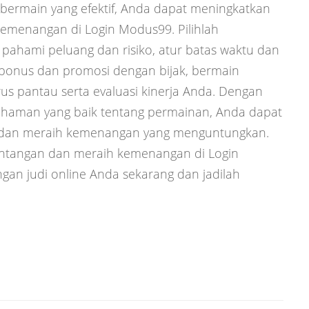
bermain yang efektif, Anda dapat meningkatkan
emenangan di Login Modus99. Pilihlah
pahami peluang dan risiko, atur batas waktu dan
bonus dan promosi dengan bijak, bermain
rus pantau serta evaluasi kinerja Anda. Dengan
mahaman yang baik tentang permainan, Anda dapat
 dan meraih kemenangan yang menguntungkan.
tantangan dan meraih kemenangan di Login
an judi online Anda sekarang dan jadilah