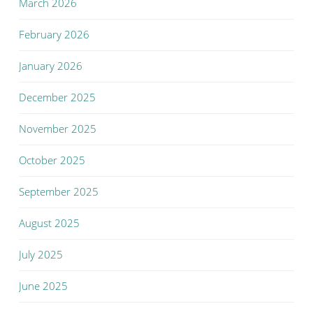
March 2026
February 2026
January 2026
December 2025
November 2025
October 2025
September 2025
August 2025
July 2025
June 2025