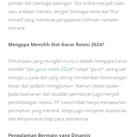
pemain dari berbagai kalangan. Slot online menjadi salah
satu andalan mereka, dengan berbagai tema dan fitur
inovatif yang membuat pengalaman bermain semakin
menarik.
Mengapa Memilih Slot Gacor Resmi 2024?
Pertanyaan yang mungkin muncul adalah mengapa harus
memilih “
slot gacor resmi 2024
“? Istilah “gacor” sering kali
mengacu pada slot yang sering memberikan kemenangan
besar dan jackpot menggiurkan. Namun, kepercayaan
pada keamanan dan keadilan permainan juga menjadi
pertimbangan utama. PP casino tidak hanya menawarkan
permainan yang menarik, tetapi juga menjamin keamanan
dan kenyamanan bagi para pemainnya.
Pengalaman Bermain yang Dinamis