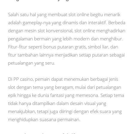
Salah satu hal yang membuat slot online begitu menarik
adalah gameplay-nya yang dinamis dan interaktif. Berbeda
dengan mesin slot konvensional, slot online menghadirkan
pengalaman bermain yang lebih modern dan menghibur.
Fitur-fitur seperti bonus putaran gratis, simbol liar, dan
fitur tambahan lainnya menjadikan setiap putaran sebagai
petualangan yang seru.
Di PP casino, pemain dapat menemukan berbagai jenis
slot dengan tema yang beragam, mulai dari petualangan
epik hingga ke dunia fantasi yang memesona. Setiap tema
tidak hanya ditampilkan dalam desain visual yang
menakjubkan, tetapi juga diiringi dengan efek suara yang
menghidupkan suasana permainan.