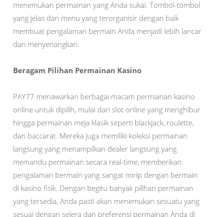
menemukan permainan yang Anda sukai. Tombol-tombol
yang jelas dan menu yang terorganisir dengan baik
membuat pengalaman bermain Anda menjadi lebih lancar
dan menyenangkan.
Beragam Pilihan Permainan Kasino
PAY77 menawarkan berbagai macam permainan kasino
online untuk dipilih, mulai dari slot online yang menghibur
hingga permainan meja klasik seperti blackjack, roulette,
dan baccarat. Mereka juga memiliki koleksi permainan
langsung yang menampilkan dealer langsung yang
memandu permainan secara real-time, memberikan
pengalaman bermain yang sangat mirip dengan bermain
di kasino fisik. Dengan begitu banyak pilihan permainan
yang tersedia, Anda pasti akan menemukan sesuatu yang
sesuai dengan selera dan preferensi permainan Anda di