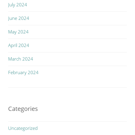
July 2024
June 2024
May 2024
April 2024
March 2024
February 2024
Categories
Uncategorized