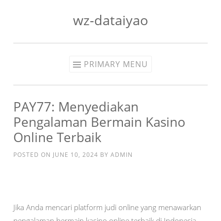
wz-dataiyao
Skip
to
content
PRIMARY MENU
PAY77: Menyediakan
Pengalaman Bermain Kasino
Online Terbaik
POSTED ON
JUNE 10, 2024
BY
ADMIN
Jika Anda mencari platform judi online yang menawarkan
pengalaman bermain kasino online terbaik di Indonesia,