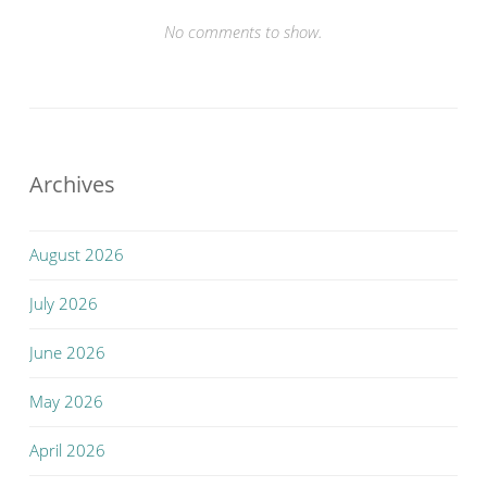
No comments to show.
Archives
August 2026
July 2026
June 2026
May 2026
April 2026