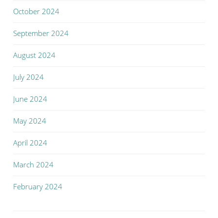
October 2024
September 2024
August 2024
July 2024
June 2024
May 2024
April 2024
March 2024
February 2024