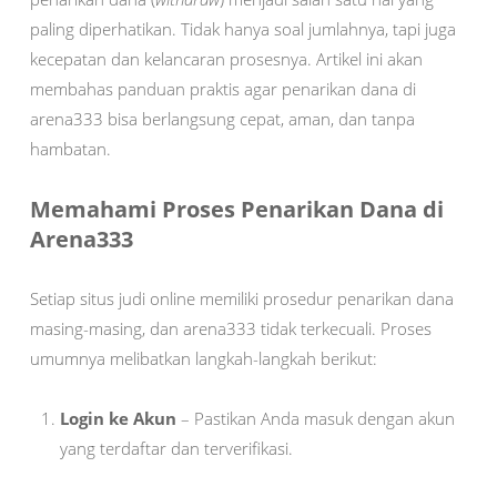
paling diperhatikan. Tidak hanya soal jumlahnya, tapi juga
kecepatan dan kelancaran prosesnya. Artikel ini akan
membahas panduan praktis agar penarikan dana di
arena333 bisa berlangsung cepat, aman, dan tanpa
hambatan.
Memahami Proses Penarikan Dana di
Arena333
Setiap situs judi online memiliki prosedur penarikan dana
masing-masing, dan arena333 tidak terkecuali. Proses
umumnya melibatkan langkah-langkah berikut:
Login ke Akun
– Pastikan Anda masuk dengan akun
yang terdaftar dan terverifikasi.