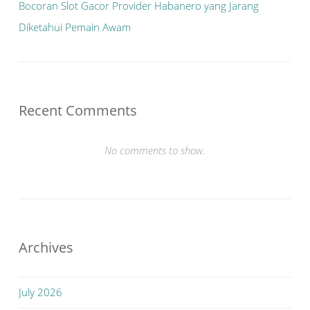
Bocoran Slot Gacor Provider Habanero yang Jarang
Diketahui Pemain Awam
Recent Comments
No comments to show.
Archives
July 2026