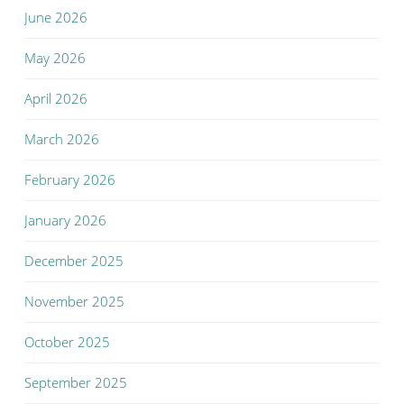
June 2026
May 2026
April 2026
March 2026
February 2026
January 2026
December 2025
November 2025
October 2025
September 2025