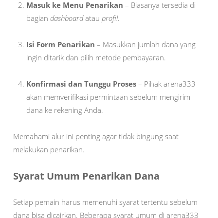
Masuk ke Menu Penarikan
– Biasanya tersedia di
bagian
dashboard
atau
profil
.
Isi Form Penarikan
– Masukkan jumlah dana yang
ingin ditarik dan pilih metode pembayaran.
Konfirmasi dan Tunggu Proses
– Pihak arena333
akan memverifikasi permintaan sebelum mengirim
dana ke rekening Anda.
Memahami alur ini penting agar tidak bingung saat
melakukan penarikan.
Syarat Umum Penarikan Dana
Setiap pemain harus memenuhi syarat tertentu sebelum
dana bisa dicairkan. Beberapa syarat umum di arena333