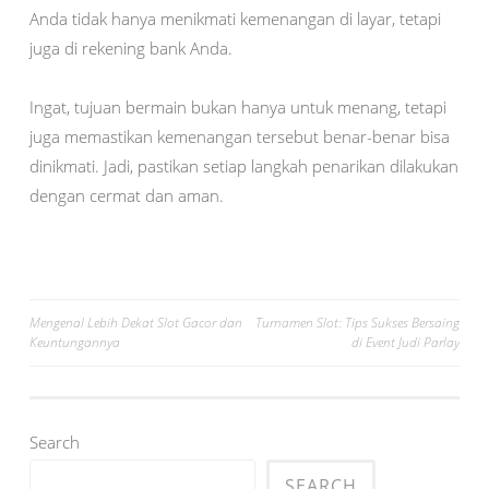
Anda tidak hanya menikmati kemenangan di layar, tetapi
juga di rekening bank Anda.
Ingat, tujuan bermain bukan hanya untuk menang, tetapi
juga memastikan kemenangan tersebut benar-benar bisa
dinikmati. Jadi, pastikan setiap langkah penarikan dilakukan
dengan cermat dan aman.
Post
Mengenal Lebih Dekat Slot Gacor dan
Turnamen Slot: Tips Sukses Bersaing
Keuntungannya
di Event Judi Parlay
navigation
Search
SEARCH