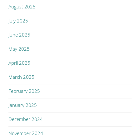
August 2025
July 2025
June 2025
May 2025
April 2025
March 2025
February 2025
January 2025
December 2024
November 2024