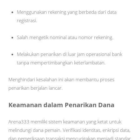
Menggunakan rekening yang berbeda dari data
registrasi.
Salah mengetik nominal atau nomor rekening.
Melakukan penarikan di luar jam operasional bank
tanpa mempertimbangkan keterlambatan.
Menghindari kesalahan ini akan membantu proses
penarikan berjalan lancar.
Keamanan dalam Penarikan Dana
Arena333 memiliki sistem keamanan yang ketat untuk
melindungi dana pemain. Verifikasi identitas, enkripsi data,
dan pemeriksaan transaksi mencurigakan menjadi standar