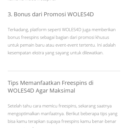
3. Bonus dari Promosi WOLES4D
Terkadang, platform seperti WOLES4D juga memberikan
bonus freespins sebagai bagian dari promosi khusus
untuk pemain baru atau event-event tertentu. Ini adalah
kesempatan ekstra yang sayang untuk dilewatkan.
Tips Memanfaatkan Freespins di
WOLES4D Agar Maksimal
Setelah tahu cara memicu freespins, sekarang saatnya
mengoptimalkan manfaatnya. Berikut beberapa tips yang
bisa kamu terapkan supaya freespins kamu benar-benar