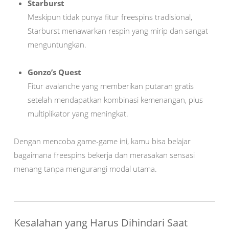
Starburst
Meskipun tidak punya fitur freespins tradisional,
Starburst menawarkan respin yang mirip dan sangat
menguntungkan.
Gonzo’s Quest
Fitur avalanche yang memberikan putaran gratis
setelah mendapatkan kombinasi kemenangan, plus
multiplikator yang meningkat.
Dengan mencoba game-game ini, kamu bisa belajar
bagaimana freespins bekerja dan merasakan sensasi
menang tanpa mengurangi modal utama.
Kesalahan yang Harus Dihindari Saat