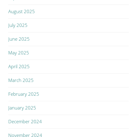
August 2025
July 2025
June 2025
May 2025
April 2025
March 2025
February 2025
January 2025
December 2024
November 2024