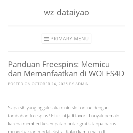
wz-dataiyao
Skip
to
content
PRIMARY MENU
Panduan Freespins: Memicu
dan Memanfaatkan di WOLES4D
POSTED ON
OCTOBER 24, 2025
BY
ADMIN
Siapa sih yang nggak suka main slot online dengan
tambahan freespins? Fitur ini jadi favorit banyak pemain
karena memberi kesempatan putar gratis tanpa harus
mengeluarkan modal ekstra. Kalau kamu main di