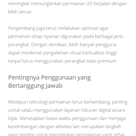
meningkat memungkinkan permainan 3D berjalan dengan
lebih lancar.
Pengembang juga terus melakukan optimasi agar
permainan tetap nyaman digunakan pada berbagai jenis
perangkat. Dengan demikian, lebih banyak pengguna
dapat menikmati pengalaman visual berkualitas tinggi
tanpa harus menggunakan perangkat kelas premium.
Pentingnya Penggunaan yang
Bertanggung Jawab
Meskipun teknologi permainan terus berkembang, penting
untuk selalu menggunakan layanan hiburan digital secara
bijak. Menetapkan batas waktu penggunaan dan menjaga
keseimbangan dengan aktivitas lain merupakan langkah
yang penting untuk menciptakan pengalaman yang sehat.