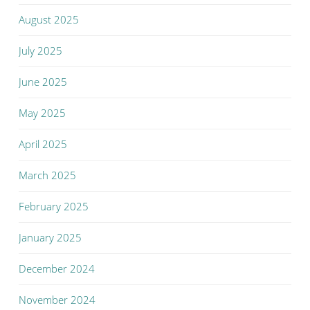
August 2025
July 2025
June 2025
May 2025
April 2025
March 2025
February 2025
January 2025
December 2024
November 2024