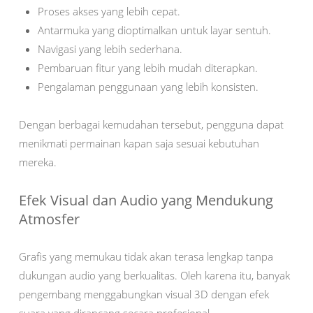
Proses akses yang lebih cepat.
Antarmuka yang dioptimalkan untuk layar sentuh.
Navigasi yang lebih sederhana.
Pembaruan fitur yang lebih mudah diterapkan.
Pengalaman penggunaan yang lebih konsisten.
Dengan berbagai kemudahan tersebut, pengguna dapat
menikmati permainan kapan saja sesuai kebutuhan
mereka.
Efek Visual dan Audio yang Mendukung
Atmosfer
Grafis yang memukau tidak akan terasa lengkap tanpa
dukungan audio yang berkualitas. Oleh karena itu, banyak
pengembang menggabungkan visual 3D dengan efek