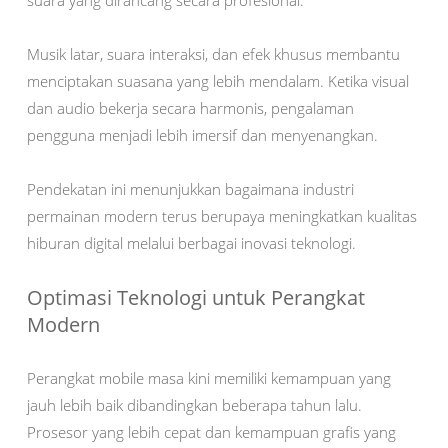
suara yang dirancang secara profesional.
Musik latar, suara interaksi, dan efek khusus membantu
menciptakan suasana yang lebih mendalam. Ketika visual
dan audio bekerja secara harmonis, pengalaman
pengguna menjadi lebih imersif dan menyenangkan.
Pendekatan ini menunjukkan bagaimana industri
permainan modern terus berupaya meningkatkan kualitas
hiburan digital melalui berbagai inovasi teknologi.
Optimasi Teknologi untuk Perangkat
Modern
Perangkat mobile masa kini memiliki kemampuan yang
jauh lebih baik dibandingkan beberapa tahun lalu.
Prosesor yang lebih cepat dan kemampuan grafis yang