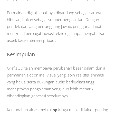
Permainan digital sebaiknya dipandang sebagai sarana
hiburan, bukan sebagai sumber penghasilan. Dengan
pendekatan yang bertanggung jawab, pengguna dapat
menikmati berbagai inovasi teknologi tanpa mengabaikan
aspek kesejahteraan pribadi.
Kesimpulan
Grafis 3D telah membawa perubahan besar dalam dunia
permainan slot online. Visual yang lebih realistis, animasi
yang halus, serta dukungan audio berkualitas tinggi
menciptakan pengalaman yang jauh lebih menarik
dibandingkan generasi sebelumnya.
Kemudahan akses melalui
apk
juga menjadi faktor penting