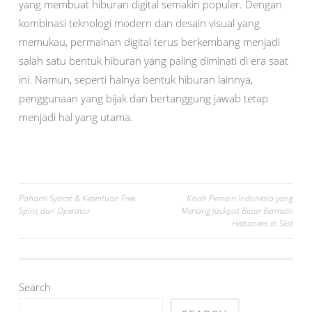
yang membuat hiburan digital semakin populer. Dengan
kombinasi teknologi modern dan desain visual yang
memukau, permainan digital terus berkembang menjadi
salah satu bentuk hiburan yang paling diminati di era saat
ini. Namun, seperti halnya bentuk hiburan lainnya,
penggunaan yang bijak dan bertanggung jawab tetap
menjadi hal yang utama.
Post
Pahami Syarat & Ketentuan Free
Kisah Pemain Indonesia yang
Spins dari Operator
Menang Jackpot Besar Bermain
navigation
Habanero di Slot
Search