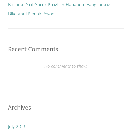
Bocoran Slot Gacor Provider Habanero yang Jarang
Diketahui Pemain Awam
Recent Comments
No comments to show.
Archives
July 2026