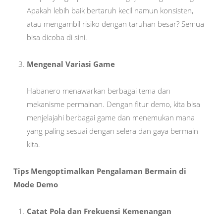
Apakah lebih baik bertaruh kecil namun konsisten,
atau mengambil risiko dengan taruhan besar? Semua
bisa dicoba di sini.
Mengenal Variasi Game
Habanero menawarkan berbagai tema dan
mekanisme permainan. Dengan fitur demo, kita bisa
menjelajahi berbagai game dan menemukan mana
yang paling sesuai dengan selera dan gaya bermain
kita.
Tips Mengoptimalkan Pengalaman Bermain di
Mode Demo
Catat Pola dan Frekuensi Kemenangan