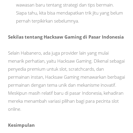
wawasan baru tentang strategi dan tips bermain.
Siapa tahu, kita bisa mendapatkan trik jitu yang belum
pernah terpikirkan sebelumnya.
Sekilas tentang Hacksaw Gaming di Pasar Indonesia
Selain Habanero, ada juga provider lain yang mulai
menarik perhatian, yaitu Hacksaw Gaming.
Dikenal sebagai
penyedia premium untuk slot, scratchcards, dan
permainan instan, Hacksaw Gaming menawarkan berbagai
permainan dengan tema unik dan mekanisme inovatif.
Meskipun masih relatif baru di pasar Indonesia, kehadiran
mereka menambah variasi pilihan bagi para pecinta slot
online.
Kesimpulan