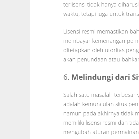
terlisensi tidak hanya diha
waktu, tetapi juga untuk tra
Lisensi resmi memastikan bah
membayar kemenangan pemain
ditetapkan oleh otoritas peng
akan penundaan atau bahkan
6.
Melindungi dari S
Salah satu masalah terbesar 
adalah kemunculan situs pe
namun pada akhirnya tidak mem
memiliki lisensi resmi dan ti
mengubah aturan permainan,