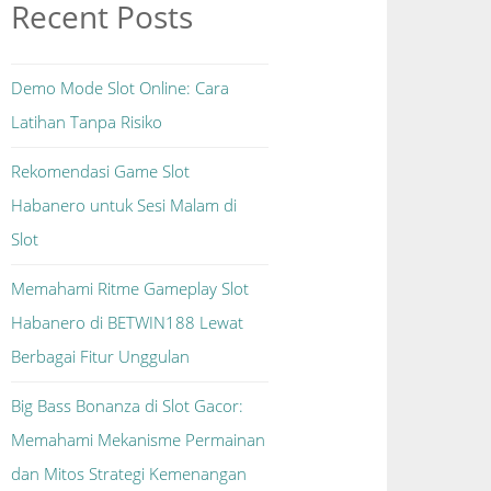
Recent Posts
Demo Mode Slot Online: Cara
Latihan Tanpa Risiko
Rekomendasi Game Slot
Habanero untuk Sesi Malam di
Slot
Memahami Ritme Gameplay Slot
Habanero di BETWIN188 Lewat
Berbagai Fitur Unggulan
Big Bass Bonanza di Slot Gacor:
Memahami Mekanisme Permainan
dan Mitos Strategi Kemenangan