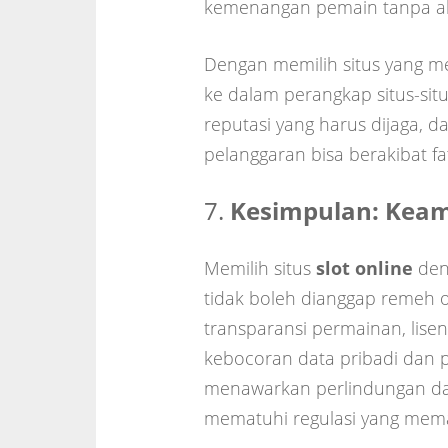
kemenangan pemain tanpa ala
Dengan memilih situs yang mem
ke dalam perangkap situs-situs
reputasi yang harus dijaga, 
pelanggaran bisa berakibat fa
7.
Kesimpulan: Kea
Memilih situs
slot online
deng
tidak boleh dianggap remeh 
transparansi permainan, lise
kebocoran data pribadi dan pe
menawarkan perlindungan dan
mematuhi regulasi yang mema