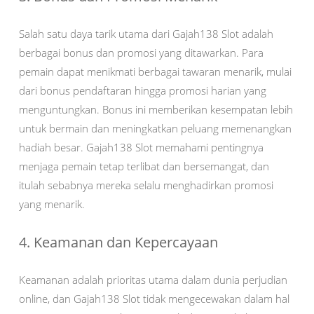
Salah satu daya tarik utama dari Gajah138 Slot adalah
berbagai bonus dan promosi yang ditawarkan. Para
pemain dapat menikmati berbagai tawaran menarik, mulai
dari bonus pendaftaran hingga promosi harian yang
menguntungkan. Bonus ini memberikan kesempatan lebih
untuk bermain dan meningkatkan peluang memenangkan
hadiah besar. Gajah138 Slot memahami pentingnya
menjaga pemain tetap terlibat dan bersemangat, dan
itulah sebabnya mereka selalu menghadirkan promosi
yang menarik.
4. Keamanan dan Kepercayaan
Keamanan adalah prioritas utama dalam dunia perjudian
online, dan Gajah138 Slot tidak mengecewakan dalam hal