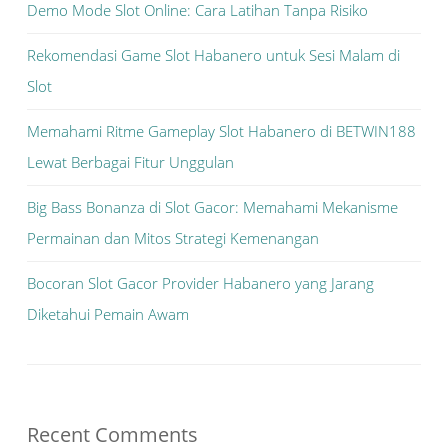
Demo Mode Slot Online: Cara Latihan Tanpa Risiko
Rekomendasi Game Slot Habanero untuk Sesi Malam di
Slot
Memahami Ritme Gameplay Slot Habanero di BETWIN188
Lewat Berbagai Fitur Unggulan
Big Bass Bonanza di Slot Gacor: Memahami Mekanisme
Permainan dan Mitos Strategi Kemenangan
Bocoran Slot Gacor Provider Habanero yang Jarang
Diketahui Pemain Awam
Recent Comments