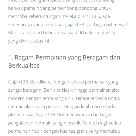
banyak pemain yang berbondong-bondong untuk
mencoba keberuntungan mereka di sini. Lalu, apa
sebenarnya yang membuat
gajah138 slot
begitu istimewa?
Mari kita telusuri beberapa alasan di balik reputasi baik
yang dimiliki situs ini.
1. Ragam Permainan yang Beragam dan
Berkualitas
Gajah138 Slot dikenal dengan koleksi permainan yang
sangat beragam. Dari slot klasik hingga permainan slot
modern dengan tema yang unik, semua tersedia untuk
memanjakan para pemain. Dengan lebih dari sekadar
pilihan biasa, Gajah138 Slot menawarkan berbagai
pengalaman bermain yang menarik. Terlebih lagi, setiap
permainan hadir dengan kualitas grafis yang memukau