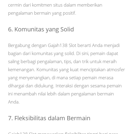
cermin dari komitmen situs dalam memberikan
pengalaman bermain yang positif.
6. Komunitas yang Solid
Bergabung dengan Gajah138 Slot berarti Anda menjadi
bagian dari komunitas yang solid. Di sini, pemain dapat
saling berbagi pengalaman, tips, dan trik untuk meraih
kemenangan. Komunitas yang kuat menciptakan atmosfer
yang menyenangkan, di mana setiap pemain merasa
dihargai dan didukung. Interaksi dengan sesama pemain
ini menambah nilai lebih dalam pengalaman bermain
Anda.
7. Fleksibilitas dalam Bermain