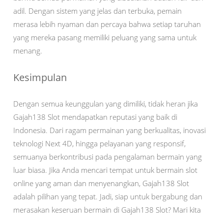
adil. Dengan sistem yang jelas dan terbuka, pemain
merasa lebih nyaman dan percaya bahwa setiap taruhan
yang mereka pasang memiliki peluang yang sama untuk
menang.
Kesimpulan
Dengan semua keunggulan yang dimiliki, tidak heran jika
Gajah138 Slot mendapatkan reputasi yang baik di
Indonesia. Dari ragam permainan yang berkualitas, inovasi
teknologi Next 4D, hingga pelayanan yang responsif,
semuanya berkontribusi pada pengalaman bermain yang
luar biasa. Jika Anda mencari tempat untuk bermain slot
online yang aman dan menyenangkan, Gajah138 Slot
adalah pilihan yang tepat. Jadi, siap untuk bergabung dan
merasakan keseruan bermain di Gajah138 Slot? Mari kita