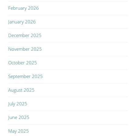
February 2026
January 2026
December 2025
November 2025
October 2025
September 2025
August 2025
July 2025
June 2025
May 2025