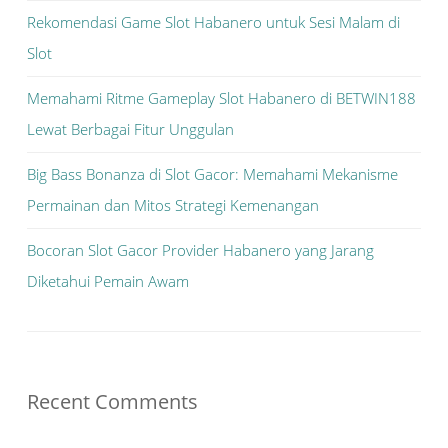
Rekomendasi Game Slot Habanero untuk Sesi Malam di
Slot
Memahami Ritme Gameplay Slot Habanero di BETWIN188
Lewat Berbagai Fitur Unggulan
Big Bass Bonanza di Slot Gacor: Memahami Mekanisme
Permainan dan Mitos Strategi Kemenangan
Bocoran Slot Gacor Provider Habanero yang Jarang
Diketahui Pemain Awam
Recent Comments