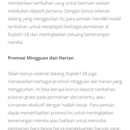
memberikan tambahan uang untuk bermain setelah
melakukan deposit pertama. Dengan bonus selamat
datang yang menggiurkan ini, para pemain memiliki modal
tambahan untuk menjelajahi berbagai permainan di
Rupiah138 dan meningkatkan peluang kemenangan
mereka.
Promosi Mingguan dan Harian
Selain bonus selamat datang, Rupiah138 juga
menawarkan berbagai promosi mingguan dan harian yang
menggiurkan. Ini bisa berupa bonus deposit tambahan,
putaran gratis pada permainan slot tertentu, atau
turnamen eksklusif dengan hadiah besar. Para pemain
dapat memanfaatkan promosi ini untuk meningkatkan
kemenangan mereka atau bahkan untuk mencoba
permainan baru tanpa harus mengeluarkan banyak uang.