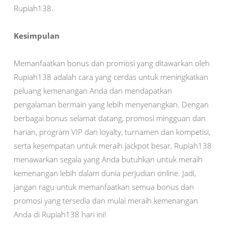
Rupiah138.
Kesimpulan
Memanfaatkan bonus dan promosi yang ditawarkan oleh
Rupiah138 adalah cara yang cerdas untuk meningkatkan
peluang kemenangan Anda dan mendapatkan
pengalaman bermain yang lebih menyenangkan. Dengan
berbagai bonus selamat datang, promosi mingguan dan
harian, program VIP dan loyalty, turnamen dan kompetisi,
serta kesempatan untuk meraih jackpot besar, Rupiah138
menawarkan segala yang Anda butuhkan untuk meraih
kemenangan lebih dalam dunia perjudian online. Jadi,
jangan ragu untuk memanfaatkan semua bonus dan
promosi yang tersedia dan mulai meraih kemenangan
Anda di Rupiah138 hari ini!