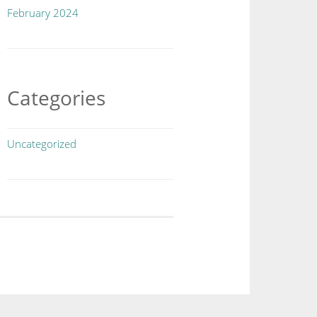
February 2024
Categories
Uncategorized