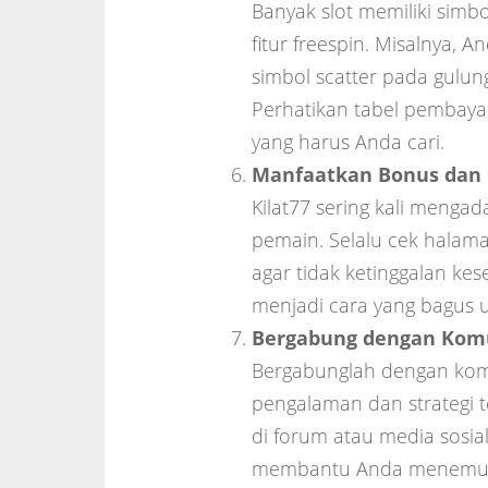
Banyak slot memiliki simb
fitur freespin. Misalnya, 
simbol scatter pada gulu
Perhatikan tabel pembay
yang harus Anda cari.
Manfaatkan Bonus dan 
Kilat77 sering kali meng
pemain. Selalu cek halaman
agar tidak ketinggalan ke
menjadi cara yang bagus
Bergabung dengan Kom
Bergabunglah dengan komu
pengalaman dan strategi 
di forum atau media sosi
membantu Anda menemukan