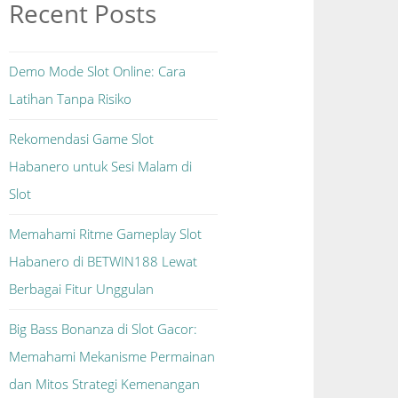
Recent Posts
Demo Mode Slot Online: Cara
Latihan Tanpa Risiko
Rekomendasi Game Slot
Habanero untuk Sesi Malam di
Slot
Memahami Ritme Gameplay Slot
Habanero di BETWIN188 Lewat
Berbagai Fitur Unggulan
Big Bass Bonanza di Slot Gacor:
Memahami Mekanisme Permainan
dan Mitos Strategi Kemenangan