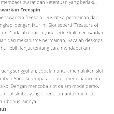
 membaca syarat dan ketentuan yang berlaku.
awarkan Freespin
 menawarkan freespin. Di Kilat77, permainan dari
gkapi dengan fitur ini. Slot seperti “Treasure of
ortune” adalah contoh yang sering kali menawarkan
gian dari mekanisme permainan. Bacalah deskripsi
ui lebih lanjut tentang cara mendapatkan
 uang sungguhan, cobalah untuk memainkan slot
emberi Anda kesempatan untuk memahami cara
a risiko. Dengan mencoba slot dalam mode demo,
 simbol-simbol yang diperlukan untuk memicu
ur bonus lainnya.
sus