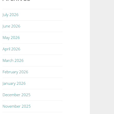
July 2026
June 2026
May 2026
April 2026
March 2026
February 2026
January 2026
December 2025
November 2025