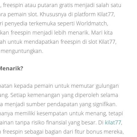
 freespin atau putaran gratis menjadi salah satu
para pemain slot. Khususnya di platform Kilat77,
ri penyedia terkemuka seperti Worldmatch,
n freespin menjadi lebih menarik. Mari kita
ah untuk mendapatkan freespin di slot Kilat77,
tu menguntungkan.
Menarik?
patan kepada pemain untuk memutar gulungan
ng. Setiap kemenangan yang diperoleh selama
isa menjadi sumber pendapatan yang signifikan.
hanya memiliki kesempatan untuk menang, tetapi
nan tanpa risiko finansial yang besar. Di
kilat77
,
freespin sebagai bagian dari fitur bonus mereka,