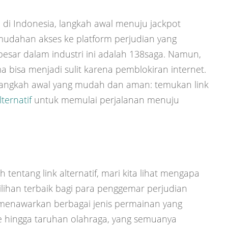
 di Indonesia, langkah awal menuju jackpot
emudahan akses ke platform perjudian yang
besar dalam industri ini adalah 138saga. Namun,
a bisa menjadi sulit karena pemblokiran internet.
 langkah awal yang mudah dan aman: temukan link
ternatif
untuk memulai perjalanan menuju
entang link alternatif, mari kita lihat mengapa
ilihan terbaik bagi para penggemar perjudian
 menawarkan berbagai jenis permainan yang
ine hingga taruhan olahraga, yang semuanya