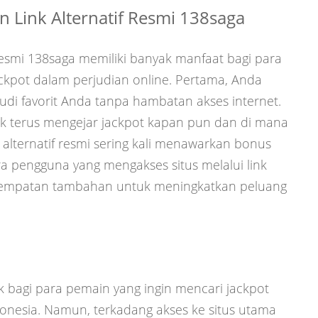
Link Alternatif Resmi 138saga
resmi 138saga memiliki banyak manfaat bagi para
ckpot dalam perjudian online. Pertama, Anda
udi favorit Anda tanpa hambatan akses internet.
 terus mengejar jackpot kapan pun dan di mana
 alternatif resmi sering kali menawarkan bonus
a pengguna yang mengakses situs melalui link
kesempatan tambahan untuk meningkatkan peluang
k bagi para pemain yang ingin mencari jackpot
donesia. Namun, terkadang akses ke situs utama