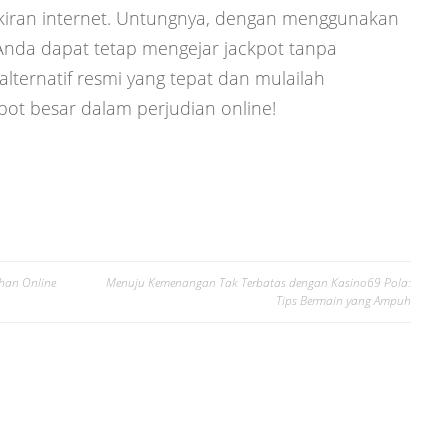
kiran internet. Untungnya, dengan menggunakan
, Anda dapat tetap mengejar jackpot tanpa
alternatif resmi yang tepat dan mulailah
ot besar dalam perjudian online!
han Online
Menuju Kemenangan Tak Terbatas dengan Kasino69 Pola:
Tips Bermain yang Ampuh