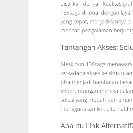
disajikan dengan kualitas grafis
138saga dikenal dengan laya
yang cepat, menjadikannya p
mencari pengalaman berjudi
Tantangan Akses: Solu
Meskipun 138saga menawarkan
terkadang akses ke situs utam
bisa menjadi hambatan besar
keberuntungan mereka dalam 
solusi yang mudah dan aman 
menggunakan link alternatif r
Apa Itu Link Alternatif