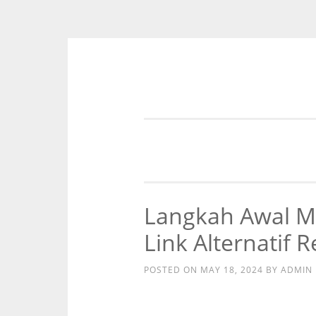
Skip
to
content
Langkah Awal M
Link Alternatif 
POSTED ON
MAY 18, 2024
BY
ADMIN