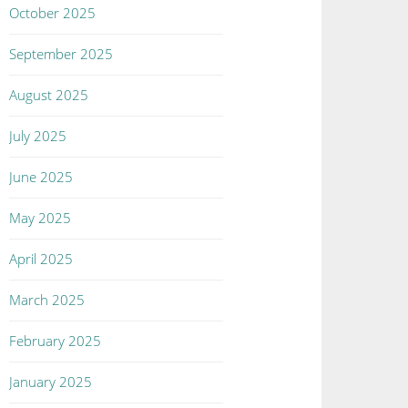
October 2025
September 2025
August 2025
July 2025
June 2025
May 2025
April 2025
March 2025
February 2025
January 2025