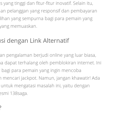
 yang tinggi dan fitur-fitur inovatif. Selain itu,
nan pelanggan yang responsif dan pembayaran
ilihan yang sempurna bagi para pemain yang
 yang memuaskan.
si dengan Link Alternatif
 pengalaman berjudi online yang luar biasa,
a dapat terhalang oleh pemblokiran internet. Ini
 bagi para pemain yang ingin mencoba
mencari jackpot. Namun, jangan khawatir! Ada
untuk mengatasi masalah ini, yaitu dengan
esmi 138saga.
?