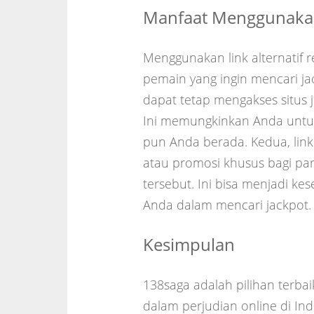
Manfaat Menggunakan 
Menggunakan link alternatif 
pemain yang ingin mencari ja
dapat tetap mengakses situs j
Ini memungkinkan Anda untuk
pun Anda berada. Kedua, link
atau promosi khusus bagi par
tersebut. Ini bisa menjadi 
Anda dalam mencari jackpot.
Kesimpulan
138saga adalah pilihan terbai
dalam perjudian online di In