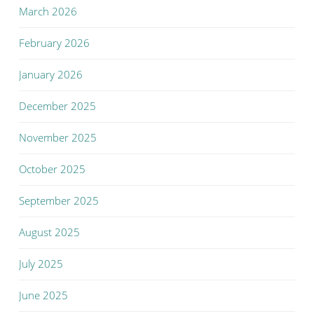
March 2026
February 2026
January 2026
December 2025
November 2025
October 2025
September 2025
August 2025
July 2025
June 2025