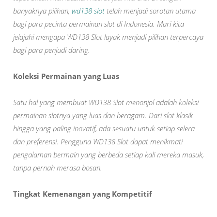
banyaknya pilihan,
wd138 slot
telah menjadi sorotan utama
bagi para pecinta permainan slot di Indonesia. Mari kita
jelajahi mengapa WD138 Slot layak menjadi pilihan terpercaya
bagi para penjudi daring.
Koleksi Permainan yang Luas
Satu hal yang membuat WD138 Slot menonjol adalah koleksi
permainan slotnya yang luas dan beragam. Dari slot klasik
hingga yang paling inovatif, ada sesuatu untuk setiap selera
dan preferensi. Pengguna WD138 Slot dapat menikmati
pengalaman bermain yang berbeda setiap kali mereka masuk,
tanpa pernah merasa bosan.
Tingkat Kemenangan yang Kompetitif