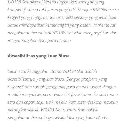
WD138 Slot dikenal karena tingkat kemenangan yang
kompetitif dan pembayaran yang adil. Dengan RTP (Return to
Player) yang tinggi, pemain memiliki peluang yang lebih baik
untuk mendapatkan kemenangan yang besar. Ini membuat
pengalaman bermain di WD138 Slot lebih mengasyikkan dan
menguntungkan bagi para pemain.
Aksesibilitas yang Luar Biasa
Salah satu keunggulan utama WD138 Slot adalah
aksesibilitasnya yang luar biasa. Dengan platform yang
responsif dan ramah pengguna, para pemain dapat dengan
mudah mengakses permainan slot favorit mereka dari mana
saja dan kapan saja. Baik melalui komputer desktop maupun
perangkat seluler, WD138 Slot memastikan bahwa
pengalaman bermainnya selalu dalam jangkauan Anda.