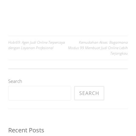
Post
Hobi69: Agen Judi Online Terpercaya
Kemudahan Akses: Bagaimana
dengan Layanan Profesional
Modus 99 Membuat Judi Online Lebih
navigation
Terjangkau
Search
SEARCH
Recent Posts