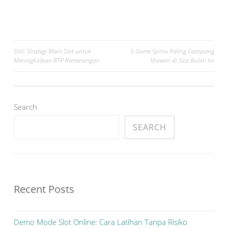
Post
Slot: Strategi Main Slot untuk
5 Game Spinix Paling Gampang
Meningkatkan RTP Kemenangan
Maxwin di Slot Bulan Ini
navigation
Search
SEARCH
Recent Posts
Demo Mode Slot Online: Cara Latihan Tanpa Risiko