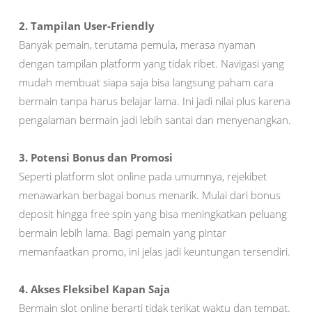
2. Tampilan User-Friendly
Banyak pemain, terutama pemula, merasa nyaman
dengan tampilan platform yang tidak ribet. Navigasi yang
mudah membuat siapa saja bisa langsung paham cara
bermain tanpa harus belajar lama. Ini jadi nilai plus karena
pengalaman bermain jadi lebih santai dan menyenangkan.
3. Potensi Bonus dan Promosi
Seperti platform slot online pada umumnya, rejekibet
menawarkan berbagai bonus menarik. Mulai dari bonus
deposit hingga free spin yang bisa meningkatkan peluang
bermain lebih lama. Bagi pemain yang pintar
memanfaatkan promo, ini jelas jadi keuntungan tersendiri.
4. Akses Fleksibel Kapan Saja
Bermain slot online berarti tidak terikat waktu dan tempat.