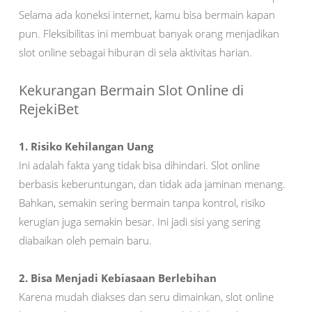
Selama ada koneksi internet, kamu bisa bermain kapan
pun. Fleksibilitas ini membuat banyak orang menjadikan
slot online sebagai hiburan di sela aktivitas harian.
Kekurangan Bermain Slot Online di
RejekiBet
1. Risiko Kehilangan Uang
Ini adalah fakta yang tidak bisa dihindari. Slot online
berbasis keberuntungan, dan tidak ada jaminan menang.
Bahkan, semakin sering bermain tanpa kontrol, risiko
kerugian juga semakin besar. Ini jadi sisi yang sering
diabaikan oleh pemain baru.
2. Bisa Menjadi Kebiasaan Berlebihan
Karena mudah diakses dan seru dimainkan, slot online