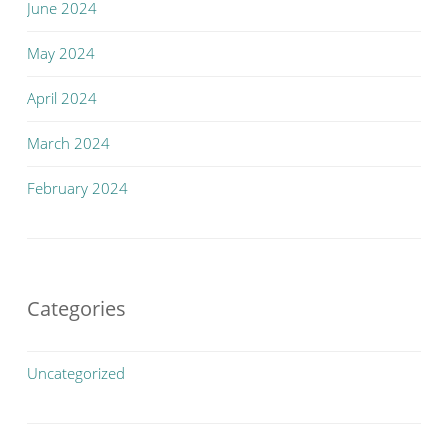
June 2024
May 2024
April 2024
March 2024
February 2024
Categories
Uncategorized