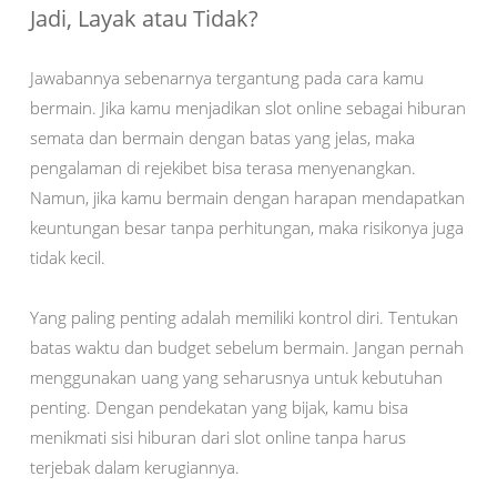
Jadi, Layak atau Tidak?
Jawabannya sebenarnya tergantung pada cara kamu
bermain. Jika kamu menjadikan slot online sebagai hiburan
semata dan bermain dengan batas yang jelas, maka
pengalaman di rejekibet bisa terasa menyenangkan.
Namun, jika kamu bermain dengan harapan mendapatkan
keuntungan besar tanpa perhitungan, maka risikonya juga
tidak kecil.
Yang paling penting adalah memiliki kontrol diri. Tentukan
batas waktu dan budget sebelum bermain. Jangan pernah
menggunakan uang yang seharusnya untuk kebutuhan
penting. Dengan pendekatan yang bijak, kamu bisa
menikmati sisi hiburan dari slot online tanpa harus
terjebak dalam kerugiannya.