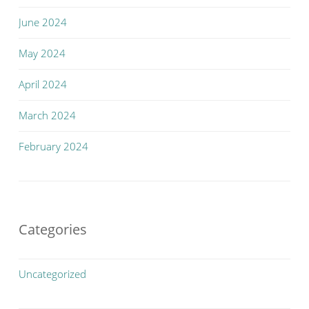
June 2024
May 2024
April 2024
March 2024
February 2024
Categories
Uncategorized