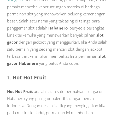
pemain mencoba keberuntungan mereka di berbagai
permainan slot yang menawarkan peluang kemenangan
besar. Salah satu nama yang tak asing di telinga para
penggemar slot adalah
Habanero
, penyedia perangkat
lunak terkemuka yang menawarkan banyak pilihan
slot
gacor
dengan jackpot yang menggiurkan. Jika Anda salah
satu pemain yang sedang mencari slot dengan jackpot
terbesar, artikel ini akan membahas lima permainan
slot
gacor Habanero
yang patut Anda coba.
1.
Hot Hot Fruit
Hot Hot Fruit
adalah salah satu permainan slot gacor
Habanero yang paling populer di kalangan pemain
Indonesia. Dengan desain klasik yang mengingatkan kita
pada mesin slot jadul, permainan ini memberikan