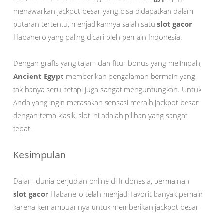
menawarkan jackpot besar yang bisa didapatkan dalam
putaran tertentu, menjadikannya salah satu
slot gacor
Habanero yang paling dicari oleh pemain Indonesia.
Dengan grafis yang tajam dan fitur bonus yang melimpah,
Ancient Egypt
memberikan pengalaman bermain yang
tak hanya seru, tetapi juga sangat menguntungkan. Untuk
Anda yang ingin merasakan sensasi meraih jackpot besar
dengan tema klasik, slot ini adalah pilihan yang sangat
tepat.
Kesimpulan
Dalam dunia perjudian online di Indonesia, permainan
slot gacor
Habanero telah menjadi favorit banyak pemain
karena kemampuannya untuk memberikan jackpot besar