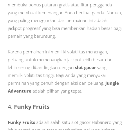
membuka bonus putaran gratis atau fitur pengganda
yang membuat kemenangan Anda berlipat ganda. Namun,
yang paling menggiurkan dari permainan ini adalah
jackpot progresif yang bisa memberikan hadiah besar bagi
pemain yang beruntung.
Karena permainan ini memiliki volatilitas menengah,
peluang untuk memenangkan jackpot lebih besar dan
lebih sering dibandingkan dengan
slot gacor
yang
memiliki volatilitas tinggi. Bagi Anda yang menyukai
permainan yang penuh dengan aksi dan peluang,
Jungle
Adventure
adalah pilihan yang tepat.
4.
Funky Fruits
Funky Fruits
adalah salah satu slot gacor Habanero yang