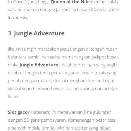
to Player) yang tinggi,
Queen of the Nile
menjadi salah
satu permainan dengan jackpot terbesar di kasino online
Indonesia.
3.
Jungle Adventure
Jika Anda ingin merasakan petualangan di tengah hutan
belantara sambil berusaha memenangkan jackpot besar,
maka
Jungle Adventure
adalah permainan yang wajib
dicoba. Dengan tema petualangan di hutan tropis yang
penuh dengan misteri, slot ini menghadirkan berbagai
simbol seperti hewan-hewan liar, petualang, dan artefak
kuno.
Slot gacor
Habanero ini menawarkan lima gulungan
dengan 50 garis pembayaran. Kemenangan besar bisa
diperoleh melalui simbol wild dan scatter yang dapat