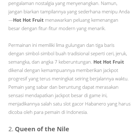
pengalaman nostalgia yang menyenangkan. Namun,
jangan biarkan tampilannya yang sederhana menipu Anda
—
Hot Hot Fruit
menawarkan peluang kemenangan
besar dengan fitur-fitur modern yang menarik.
Permainan ini memiliki lima gulungan dan tiga baris
dengan simbol-simbol buah tradisional seperti ceri, jeruk,
semangka, dan angka 7 keberuntungan.
Hot Hot Fruit
dikenal dengan kemampuannya memberikan jackpot
progresif yang terus meningkat seiring berjalannya waktu.
Pemain yang sabar dan beruntung dapat merasakan
sensasi mendapatkan jackpot besar di game ini,
menjadikannya salah satu slot gacor Habanero yang harus
dicoba oleh para pemain di Indonesia.
2.
Queen of the Nile