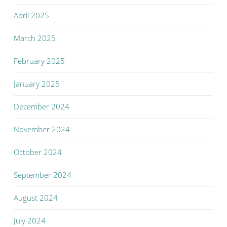
April 2025
March 2025
February 2025
January 2025
December 2024
November 2024
October 2024
September 2024
August 2024
July 2024