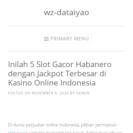
wz-dataiyao
Skip
to
content
PRIMARY MENU
Inilah 5 Slot Gacor Habanero
dengan Jackpot Terbesar di
Kasino Online Indonesia
POSTED ON
NOVEMBER 9, 2024
BY
ADMIN
Di dunia perjudian online Indonesia, pilihan permainan
slot gacor
semakin berkembang pesat. Setiap hari, ribuan