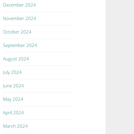
December 2024
November 2024
October 2024
September 2024
August 2024
July 2024
June 2024
May 2024
April 2024
March 2024