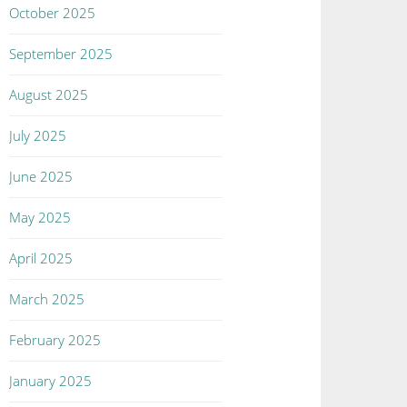
October 2025
September 2025
August 2025
July 2025
June 2025
May 2025
April 2025
March 2025
February 2025
January 2025