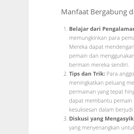
Manfaat Bergabung d
Belajar dari Pengalama
memungkinkan para pemain
Mereka dapat mendengarkan
pemain dan menggunakan i
bermain mereka sendiri.
Tips dan Trik:
Para anggot
meningkatkan peluang men
permainan yang tepat hingg
dapat membantu pemain m
kesuksesan dalam berjudi 
Diskusi yang Mengasyik
yang menyenangkan untuk b