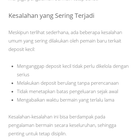
Kesalahan yang Sering Terjadi
Meskipun terlihat sederhana, ada beberapa kesalahan
umum yang sering dilakukan oleh pemain baru terkait
deposit kecil:
Menganggap deposit kecil tidak perlu dikelola dengan
serius
Melakukan deposit berulang tanpa perencanaan
Tidak menetapkan batas pengeluaran sejak awal
Mengabaikan waktu bermain yang terlalu lama
Kesalahan-kesalahan ini bisa berdampak pada
pengalaman bermain secara keseluruhan, sehingga
penting untuk tetap disiplin.