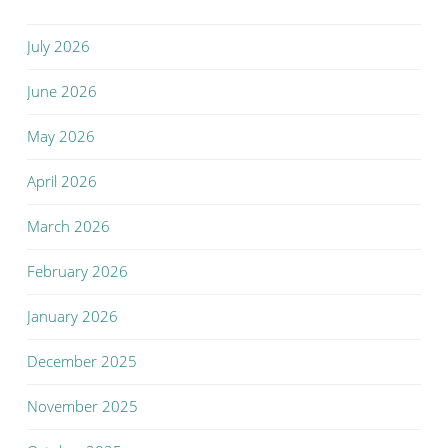
July 2026
June 2026
May 2026
April 2026
March 2026
February 2026
January 2026
December 2025
November 2025