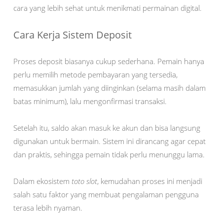
cara yang lebih sehat untuk menikmati permainan digital.
Cara Kerja Sistem Deposit
Proses deposit biasanya cukup sederhana. Pemain hanya
perlu memilih metode pembayaran yang tersedia,
memasukkan jumlah yang diinginkan (selama masih dalam
batas minimum), lalu mengonfirmasi transaksi.
Setelah itu, saldo akan masuk ke akun dan bisa langsung
digunakan untuk bermain. Sistem ini dirancang agar cepat
dan praktis, sehingga pemain tidak perlu menunggu lama.
Dalam ekosistem
toto slot
, kemudahan proses ini menjadi
salah satu faktor yang membuat pengalaman pengguna
terasa lebih nyaman.