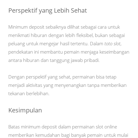
Perspektif yang Lebih Sehat
Minimum deposit sebaiknya dilihat sebagai cara untuk
menikmati hiburan dengan lebih fleksibel, bukan sebagai
peluang untuk mengejar hasil tertentu. Dalam
toto slot
,
pendekatan ini membantu pemain menjaga keseimbangan
antara hiburan dan tanggung jawab pribadi.
Dengan perspektif yang sehat, permainan bisa tetap
menjadi aktivitas yang menyenangkan tanpa memberikan
tekanan berlebihan.
Kesimpulan
Batas minimum deposit dalam permainan slot online
memberikan kemudahan bagi banyak pemain untuk mulai