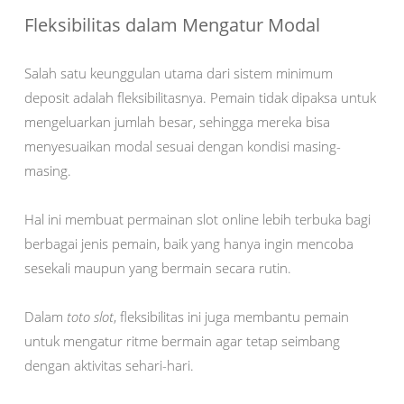
Fleksibilitas dalam Mengatur Modal
Salah satu keunggulan utama dari sistem minimum
deposit adalah fleksibilitasnya. Pemain tidak dipaksa untuk
mengeluarkan jumlah besar, sehingga mereka bisa
menyesuaikan modal sesuai dengan kondisi masing-
masing.
Hal ini membuat permainan slot online lebih terbuka bagi
berbagai jenis pemain, baik yang hanya ingin mencoba
sesekali maupun yang bermain secara rutin.
Dalam
toto slot
, fleksibilitas ini juga membantu pemain
untuk mengatur ritme bermain agar tetap seimbang
dengan aktivitas sehari-hari.